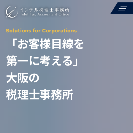
インテル税理士事務所
選ばれる理由
「お客様目線を
サービス
第一に考える」
料金案内
大阪の
税理士紹介
税理士事務所
事務所概要
クラウドプラン